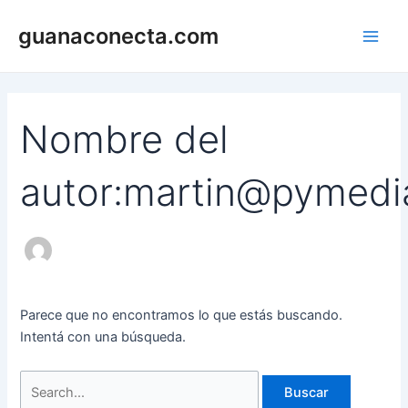
Ir
Buscar
Main
guanaconecta.com
al
por:
Men
contenido
Nombre del
autor:martin@pymedi
Parece que no encontramos lo que estás buscando.
Intentá con una búsqueda.